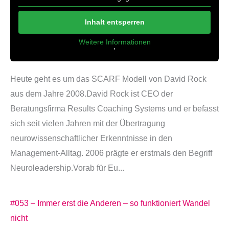
Inhalt entsperren
Weitere Informationen
'
'
Heute geht es um das SCARF Modell von David Rock
aus dem Jahre 2008.David Rock ist CEO der
Beratungsfirma Results Coaching Systems und er befasst
sich seit vielen Jahren mit der Übertragung
neurowissenschaftlicher Erkenntnisse in den
Management-Alltag. 2006 prägte er erstmals den Begriff
Neuroleadership.Vorab für Eu...
#053 – Immer erst die Anderen – so funktioniert Wandel
nicht