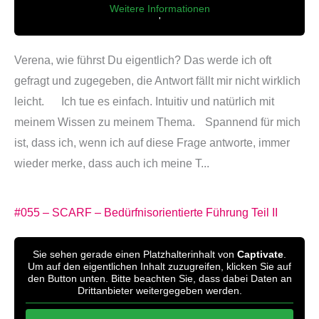
Weitere Informationen
'
'
Verena, wie führst Du eigentlich? Das werde ich oft
gefragt und zugegeben, die Antwort fällt mir nicht wirklich
leicht. Ich tue es einfach. Intuitiv und natürlich mit
meinem Wissen zu meinem Thema. Spannend für mich
ist, dass ich, wenn ich auf diese Frage antworte, immer
wieder merke, dass auch ich meine T...
#055 – SCARF – Bedürfnisorientierte Führung Teil II
Sie sehen gerade einen Platzhalterinhalt von
Captivate
.
Um auf den eigentlichen Inhalt zuzugreifen, klicken Sie auf
den Button unten. Bitte beachten Sie, dass dabei Daten an
Drittanbieter weitergegeben werden.