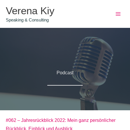
Zum
Verena Kiy
Inhalt
Speaking & Consulting
springen
Podcast
#062 – Jahresrückblick 2022: Mein ganz persönlicher
Rückblick, Einblick und Ausblick