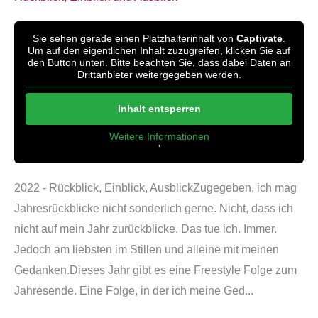
Sie sehen gerade einen Platzhalterinhalt von
Captivate
.
Um auf den eigentlichen Inhalt zuzugreifen, klicken Sie auf
den Button unten. Bitte beachten Sie, dass dabei Daten an
Drittanbieter weitergegeben werden.
Inhalt entsperren
Weitere Informationen
'
'
2022 - Rückblick, Einblick, AusblickZugegeben, ich mag
Jahresrückblicke nicht sonderlich gerne. Nicht, dass ich
nicht auf mein Jahr zurückblicke. Das tue ich. Immer.
Jedoch am liebsten im Stillen und alleine mit meinen
Gedanken.Dieses Jahr gibt es eine Freestyle Folge zum
Jahresende. Eine Folge, in der ich meine Ged...