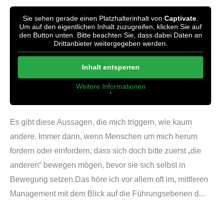
Sie sehen gerade einen Platzhalterinhalt von
Captivate
.
Um auf den eigentlichen Inhalt zuzugreifen, klicken Sie auf
den Button unten. Bitte beachten Sie, dass dabei Daten an
Drittanbieter weitergegeben werden.
Inhalt entsperren
Weitere Informationen
'
'
Es gibt diese Aussagen, die mich triggern, wie kaum
andere. Immer dann, wenn Menschen um mich herum
fordern oder einfordern, dass sich doch bitte zuerst „die
anderen“ bewegen mögen, bevor sie sich selbst in
Bewegung setzen.Das höre ich vor allem oft im, mittleren
Management mit dem Blick auf die Führungsebenen d...