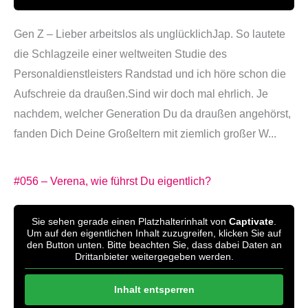
'
Gen Z – Lieber arbeitslos als unglücklichJap. So lautete
die Schlagzeile einer weltweiten Studie des
Personaldienstleisters Randstad und ich höre schon die
Aufschreie da draußen.Sind wir doch mal ehrlich. Je
nachdem, welcher Generation Du da draußen angehörst,
fanden Dich Deine Großeltern mit ziemlich großer W...
#056 – Verena, wie führst Du eigentlich?
Sie sehen gerade einen Platzhalterinhalt von
Captivate
.
Um auf den eigentlichen Inhalt zuzugreifen, klicken Sie auf
den Button unten. Bitte beachten Sie, dass dabei Daten an
Drittanbieter weitergegeben werden.
Inhalt entsperren