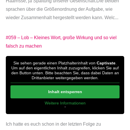
Haarrisse, ja Spaltung unserer Gesellschaft.Die beiden
sprachen über die Größenordnung der Aufgabe, wie
wieder Zusammenhalt hergestellt werden kann. Welc...
#059 – Lob – Kleines Wort, große Wirkung und so viel
falsch zu machen
Sie sehen gerade einen Platzhalterinhalt von
Captivate
.
Um auf den eigentlichen Inhalt zuzugreifen, klicken Sie auf
den Button unten. Bitte beachten Sie, dass dabei Daten an
Drittanbieter weitergegeben werden.
Inhalt entsperren
Weitere Informationen
'
'
Ich hatte es euch schon in der letzten Folge zu