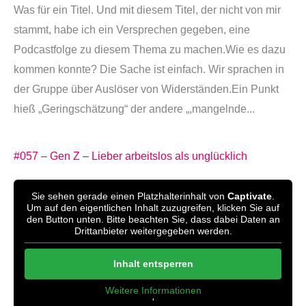
Was für ein Titel. Und mit diesem Titel, der nicht von mir
stammt, habe ich ein Versprechen gegeben, eine
Podcastfolge zu diesem Thema zu machen.Wie es dazu
kommen konnte? Die Sache ist einfach. Wir sprachen in
der Gruppe über Auslöser von Widerständen.Ein Punkt
hieß „Geringschätzung“ der andere „,mangelnde...
#057 – Gen Z – Lieber arbeitslos als unglücklich
Sie sehen gerade einen Platzhalterinhalt von
Captivate
.
Um auf den eigentlichen Inhalt zuzugreifen, klicken Sie auf
den Button unten. Bitte beachten Sie, dass dabei Daten an
Drittanbieter weitergegeben werden.
Inhalt entsperren
Weitere Informationen
'