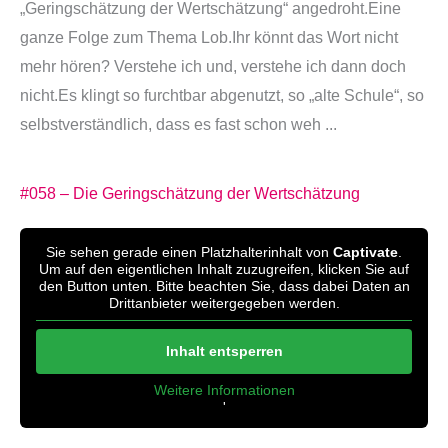
„Geringschätzung der Wertschätzung“ angedroht.Eine
ganze Folge zum Thema Lob.Ihr könnt das Wort nicht
mehr hören? Verstehe ich und, verstehe ich dann doch
nicht.Es klingt so furchtbar abgenutzt, so „alte Schule“, so
selbstverständlich, dass es fast schon weh ...
#058 – Die Geringschätzung der Wertschätzung
Sie sehen gerade einen Platzhalterinhalt von
Captivate
.
Um auf den eigentlichen Inhalt zuzugreifen, klicken Sie auf
den Button unten. Bitte beachten Sie, dass dabei Daten an
Drittanbieter weitergegeben werden.
Inhalt entsperren
Weitere Informationen
'
'