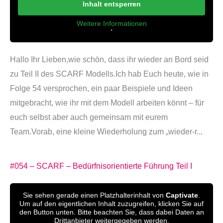
Inhalt entsperren
Weitere Informationen
'
'
Hallo Ihr Lieben,wie schön, dass ihr wieder an Bord seid
zu Teil II des SCARF Modells.Ich hab Euch heute, wie in
Folge 54 versprochen, ein paar Beispiele und Ideen
mitgebracht, wie ihr mit dem Modell arbeiten könnt – für
euch selbst aber auch gemeinsam mit eurem
Team.Vorab, eine kleine Wiederholung zum „wieder-r...
#054 – SCARF – Bedürfnisorientierte Führung Teil I
Sie sehen gerade einen Platzhalterinhalt von
Captivate
.
Um auf den eigentlichen Inhalt zuzugreifen, klicken Sie auf
den Button unten. Bitte beachten Sie, dass dabei Daten an
Drittanbieter weitergegeben werden.