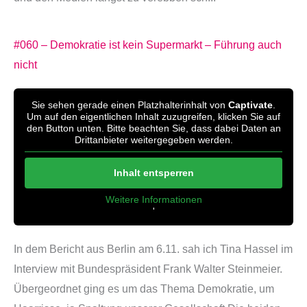
#060 – Demokratie ist kein Supermarkt – Führung auch
nicht
Sie sehen gerade einen Platzhalterinhalt von
Captivate
.
Um auf den eigentlichen Inhalt zuzugreifen, klicken Sie auf
den Button unten. Bitte beachten Sie, dass dabei Daten an
Drittanbieter weitergegeben werden.
Inhalt entsperren
Weitere Informationen
'
'
In dem Bericht aus Berlin am 6.11. sah ich Tina Hassel im
Interview mit Bundespräsident Frank Walter Steinmeier.
Übergeordnet ging es um das Thema Demokratie, um