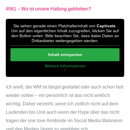
#061 – Wo ist unsere Haltung geblieben?
Sie sehen gerade einen Platzhalterinhalt von
Captivate
.
Um auf den eigentlichen Inhalt zuzugreifen, klicken Sie auf
den Button unten. Bitte beachten Sie, dass dabei Daten an
Drittanbieter weitergegeben werden.
Inhalt entsperren
Weitere Informationen
'
'
Ich weiß, die WM ist längst gestartet oder auch schon fast
wieder vorbei – mir persönlich ist das nicht wirklich
wichtig. Daher verzeiht, wenn ich zeitlich nicht auf dem
Laufenden bin.Und auch wenn der Hype über das nicht
tragen der one love Armbinde im Social Media Wahnsinn
und den Medien längst zu verebben sch...