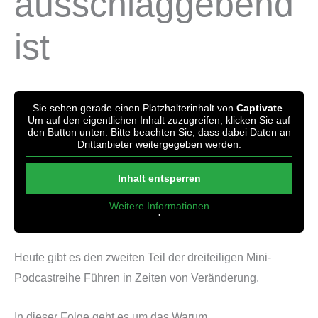
ausschlaggebend
ist
Sie sehen gerade einen Platzhalterinhalt von
Captivate
.
Um auf den eigentlichen Inhalt zuzugreifen, klicken Sie auf
den Button unten. Bitte beachten Sie, dass dabei Daten an
Drittanbieter weitergegeben werden.
Inhalt entsperren
Weitere Informationen
'
'
Heute gibt es den zweiten Teil der dreiteiligen Mini-
Podcastreihe Führen in Zeiten von Veränderung.
In dieser Folge geht es um das Warum.