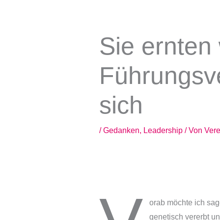
Zum
Inhalt
springen
Sie ernte
Führungsve
sich
/
Gedanken
,
Leadership
/ Von
Ver
orab möchte ich sag
genetisch vererbt u