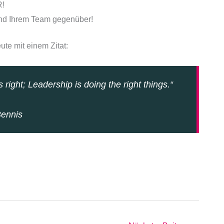
R!
end Ihrem Team gegenüber!
te mit einem Zitat:
right; Leadership is doing the right things.“
Bennis