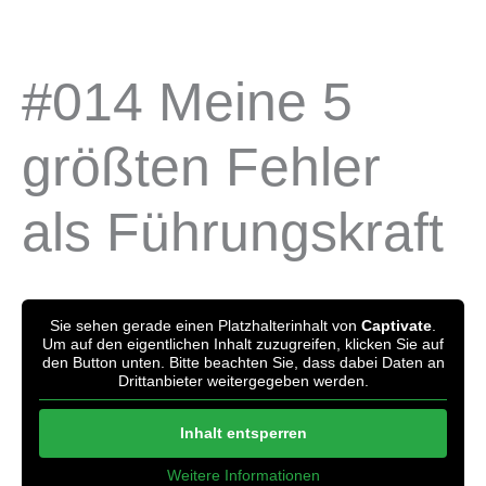
Zum
Inhalt
springen
#014 Meine 5
größten Fehler
als Führungskraft
Sie sehen gerade einen Platzhalterinhalt von
Captivate
.
Um auf den eigentlichen Inhalt zuzugreifen, klicken Sie auf
den Button unten. Bitte beachten Sie, dass dabei Daten an
Drittanbieter weitergegeben werden.
Inhalt entsperren
Weitere Informationen