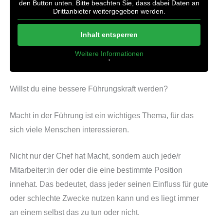
den Button unten. Bitte beachten Sie, dass dabei Daten an
Drittanbieter weitergegeben werden.
Inhalt entsperren
Weitere Informationen
'
'
Willst du eine bessere Führungskraft werden?
Macht in der Führung ist ein wichtiges Thema, für das
sich viele Menschen interessieren.
Nicht nur der Chef hat Macht, sondern auch jede/r
Mitarbeiter:in der oder die eine bestimmte Position
innehat. Das bedeutet, dass jeder seinen Einfluss für gute
oder schlechte Zwecke nutzen kann und es liegt immer
an einem selbst das zu tun oder nicht.