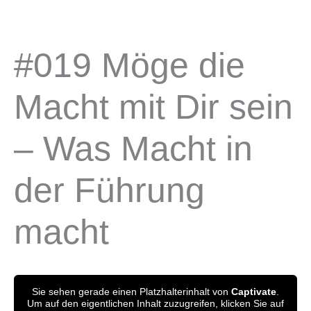
Zum
Inhalt
springen
#019 Möge die
Macht mit Dir sein
– Was Macht in
der Führung
macht
Sie sehen gerade einen Platzhalterinhalt von
Captivate
.
Um auf den eigentlichen Inhalt zuzugreifen, klicken Sie auf